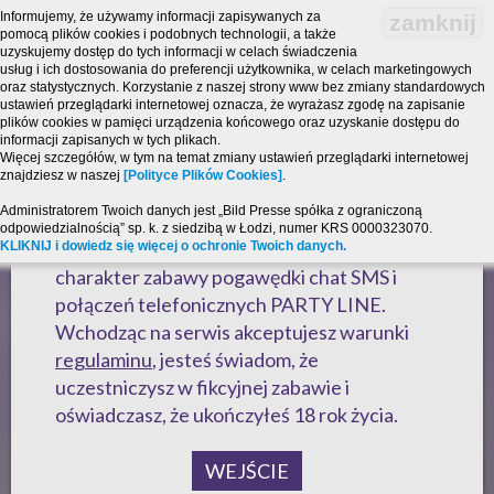
Informujemy, że używamy informacji zapisywanych za
zamknij
pomocą plików cookies i podobnych technologii, a także
uzyskujemy dostęp do tych informacji w celach świadczenia
usług i ich dostosowania do preferencji użytkownika, w celach marketingowych
oraz statystycznych. Korzystanie z naszej strony www bez zmiany standardowych
ustawień przeglądarki internetowej oznacza, że wyrażasz zgodę na zapisanie
plików cookies w pamięci urządzenia końcowego oraz uzyskanie dostępu do
informacji zapisanych w tych plikach.
Więcej szczegółów, w tym na temat zmiany ustawień przeglądarki internetowej
znajdziesz w naszej
[Polityce Plików Cookies]
.
Strona zawiera treści o charakterze
Administratorem Twoich danych jest „Bild Presse spółka z ograniczoną
erotycznym i jest przeznaczona dla osób,
odpowiedzialnością” sp. k. z siedzibą w Łodzi, numer KRS 0000323070.
które ukończyły 18 lat! Powyższy serwis ma
KLIKNIJ i dowiedz się więcej o ochronie Twoich danych.
charakter zabawy pogawędki chat SMS i
połączeń telefonicznych PARTY LINE.
Wchodząc na serwis akceptujesz warunki
regulaminu
, jesteś świadom, że
uczestniczysz w fikcyjnej zabawie i
oświadczasz, że ukończyłeś 18 rok życia.
WEJŚCIE