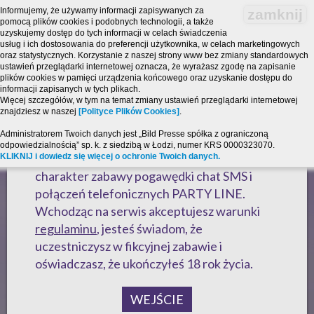
Informujemy, że używamy informacji zapisywanych za
zamknij
pomocą plików cookies i podobnych technologii, a także
uzyskujemy dostęp do tych informacji w celach świadczenia
usług i ich dostosowania do preferencji użytkownika, w celach marketingowych
oraz statystycznych. Korzystanie z naszej strony www bez zmiany standardowych
ustawień przeglądarki internetowej oznacza, że wyrażasz zgodę na zapisanie
plików cookies w pamięci urządzenia końcowego oraz uzyskanie dostępu do
informacji zapisanych w tych plikach.
Więcej szczegółów, w tym na temat zmiany ustawień przeglądarki internetowej
znajdziesz w naszej
[Polityce Plików Cookies]
.
Strona zawiera treści o charakterze
Administratorem Twoich danych jest „Bild Presse spółka z ograniczoną
erotycznym i jest przeznaczona dla osób,
odpowiedzialnością” sp. k. z siedzibą w Łodzi, numer KRS 0000323070.
które ukończyły 18 lat! Powyższy serwis ma
KLIKNIJ i dowiedz się więcej o ochronie Twoich danych.
charakter zabawy pogawędki chat SMS i
połączeń telefonicznych PARTY LINE.
Wchodząc na serwis akceptujesz warunki
regulaminu
, jesteś świadom, że
uczestniczysz w fikcyjnej zabawie i
oświadczasz, że ukończyłeś 18 rok życia.
WEJŚCIE