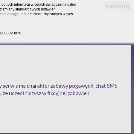
do tych informacji w celach świadczenia usług
zamknij
bez zmiany standardowych ustawień
nie dostępu do informacji zapisanych w tych
RS 0000323070.
ższy serwis ma charakter zabawy pogawędki chat SMS
, że uczestniczysz w fikcyjnej zabawie i