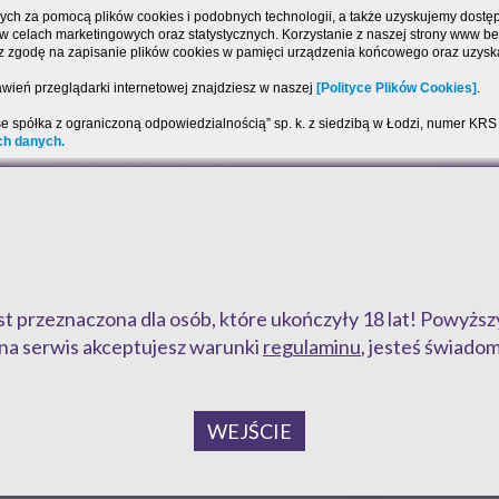
ch za pomocą plików cookies i podobnych technologii, a także uzyskujemy dostęp 
, w celach marketingowych oraz statystycznych. Korzystanie z naszej strony www 
sz zgodę na zapisanie plików cookies w pamięci urządzenia końcowego oraz uzyska
wień przeglądarki internetowej znajdziesz w naszej
[Polityce Plików Cookies]
.
se spółka z ograniczoną odpowiedzialnością” sp. k. z siedzibą w Łodzi, numer K
ch danych.
jest przeznaczona dla osób, które ukończyły 18 lat! Powy
na serwis akceptujesz warunki
regulaminu
, jesteś świadom
WEJŚCIE